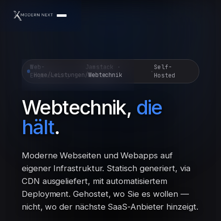
Web-
Jamstack ·
Self-
·
·
Home
/
Leistungen
/
Webtechnik
Engineering
Headless
Hosted
Webtechnik,
die
hält
.
Moderne Webseiten und Webapps auf
eigener Infrastruktur. Statisch generiert, via
CDN ausgeliefert, mit automatisiertem
Deployment. Gehostet, wo Sie es wollen —
nicht, wo der nächste SaaS-Anbieter hinzeigt.