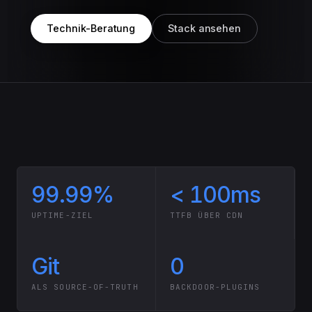
Technik-Beratung
Stack ansehen
99.99%
< 100ms
UPTIME-ZIEL
TTFB ÜBER CDN
Git
0
ALS SOURCE-OF-TRUTH
BACKDOOR-PLUGINS