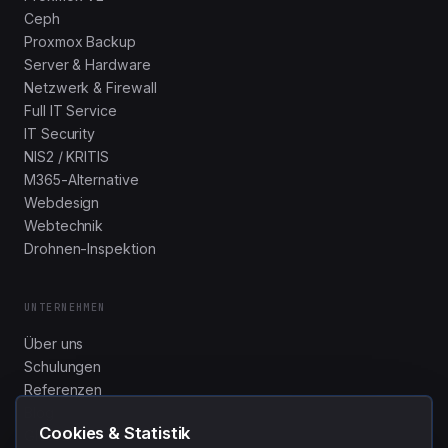
Ceph
Proxmox Backup
Server & Hardware
Netzwerk & Firewall
Full IT Service
IT Security
NIS2 / KRITIS
M365-Alternative
Webdesign
Webtechnik
Drohnen-Inspektion
UNTERNEHMEN
Über uns
Schulungen
Referenzen
Blog
Cookies & Statistik
Glossar