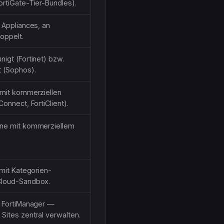
rtiGate-Tier-Bundles).
 Appliances, an
oppelt.
igt (Fortinet) bzw.
t (Sophos).
 mit kommerziellen
onnect, FortiClient).
ne mit kommerziellem
 mit Kategorien-
Cloud-Sandbox.
/ FortiManager —
Sites zentral verwalten.