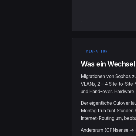
MIGRATION
Was ein Wechsel r
Migrationen von Sophos zu
VLANs, 2 – 4 Site-to-Site
und Hand-over. Hardware (
Der eigentliche Cutover l
Montag früh fünf Stunden S
Internet-Routing um, beoba
Andersrum (OPNsense → S