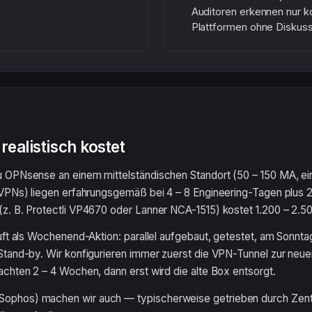
Auditoren erkennen nur k
Plattformen ohne Diskuss
ealistisch kostet
 OPNsense an einem mittelständischen Standort (50 – 150 MA, ein
-VPNs) liegen erfahrungsgemäß bei 4 – 8 Engineering-Tagen plus 2
z. B. Protectli VP4670 oder Lanner NCA-1515) kostet 1.200 – 2.50
äuft als Wochenend-Aktion: parallel aufgebaut, getestet, am Sonn
tand-by. Wir konfigurieren immer zuerst die VPN-Tunnel zur neuen
chten 2 – 4 Wochen, dann erst wird die alte Box entsorgt.
ophos) machen wir auch — typischerweise getrieben durch Zen