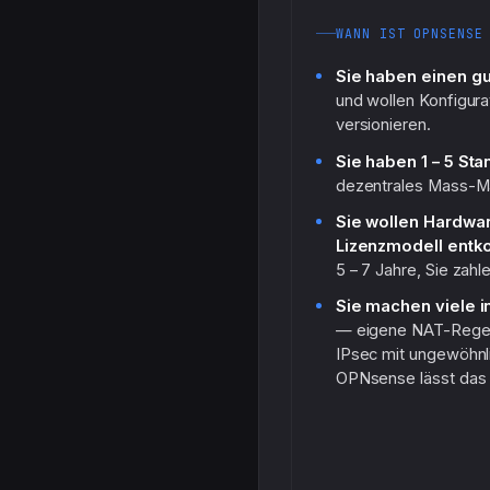
WANN IST OPNSENSE
Sie haben einen g
und wollen Konfigurat
versionieren.
Sie haben 1 – 5 Sta
dezentrales Mass-
Sie wollen Hardwa
Lizenzmodell entk
5 – 7 Jahre, Sie zah
Sie machen viele 
— eigene NAT-Regeln
IPsec mit ungewöhnl
OPNsense lässt das