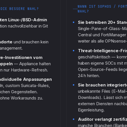
WANN IST SOPHOS / FOR
 DIE BESSERE WAHL?
WAHL?
uten Linux-/BSD-Admin
Sie betreiben 20+ Stan
ion nachvollziehbar in Git
Single-Pane-of-Glass-
Central und FortiManager s
weiter als alle OPNsense-
ndorte
und brauchen kein
Management.
Threat-Intelligence-Fr
geschäftskritisch — komm
re-Investitionen vom
haben eigene SOCs mit m
oppeln
— Appliance halten
Open-Source-Feeds liege
len nur Hardware-Refresh.
24 h hinten.
individuelle Anpassungen
Sie brauchen integrie
, custom Suricata-Rules,
unbekannte Files (E-Mai
ichen Gegenstellen.
Downloads). Lässt sich 
 ohne Workarounds zu.
externen Diensten nachb
Eigenleistung.
Auditor verlangt zertif
manche Branchen (Banke