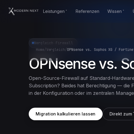
Leistungen
Referenzen
Wissen
Vergleich
·
Firewall
Home
/
Vergleich
/
OPNsense vs. Sophos XG / Fortine
OPNsense vs. So
Open-Source-Firewall auf Standard-Hardware 
Subscription? Beides hat Berechtigung — die Fra
in der Konfiguration oder im zentralen Manag
Migration kalkulieren lassen
Direkt zum 