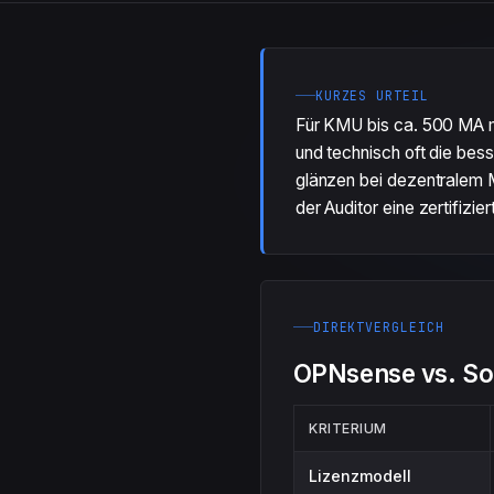
KURZES URTEIL
Für KMU bis ca. 500 MA mi
und technisch oft die bes
glänzen bei dezentralem M
der Auditor eine zertifizie
DIREKTVERGLEICH
OPNsense vs. Sop
KRITERIUM
Lizenzmodell