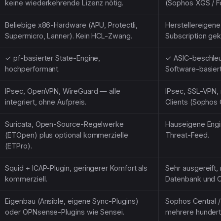
keine wiederkehrende Lizenz nötig.
(Sophos XGS / Fo
Beliebige x86-Hardware (APU, Protectli,
Herstellereigene
Supermicro, Lanner). Kein HCL-Zwang.
Subscription gek
✓ pf-basierter State-Engine,
✓ ASIC-beschleun
hochperformant.
Software-basier
IPsec, OpenVPN, WireGuard — alle
IPsec, SSL-VPN,
integriert, ohne Aufpreis.
Clients (Sophos C
Suricata, Open-Source-Regelwerke
Hauseigene Engi
(ETOpen) plus optional kommerzielle
Threat-Feed.
(ETPro).
Squid + ICAP-Plugin, geringerer Komfort als
Sehr ausgereift,
kommerziell.
Datenbank und 
Eigenbau (Ansible, eigene Sync-Plugins)
Sophos Central 
oder OPNsense-Plugins wie Sensei.
mehrere hundert 