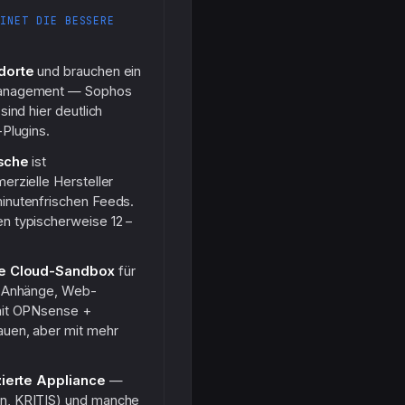
TINET DIE BESSERE
dorte
und brauchen ein
Management — Sophos
ind hier deutlich
Plugins.
ische
ist
erzielle Hersteller
inutenfrischen Feeds.
n typischerweise 12 –
rte Cloud-Sandbox
für
l-Anhänge, Web-
mit OPNsense +
auen, aber mit mehr
izierte Appliance
—
n, KRITIS) und manche