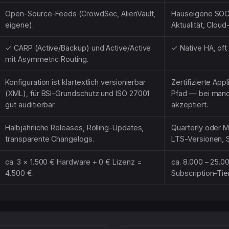
Open-Source-Feeds (CrowdSec, AlienVault,
Hauseigene SOC
eigene).
Aktualität, Clou
✓ CARP (Active/Backup) und Active/Active
✓ Native HA, oft 
mit Asymmetric Routing.
Konfiguration ist klartextlich versionierbar
Zertifizierte Ap
(XML), für BSI-Grundschutz und ISO 27001
Pfad — bei manc
gut auditierbar.
akzeptiert.
Halbjährliche Releases, Rolling-Updates,
Quarterly oder M
transparente Changelogs.
LTS-Versionen, S
ca. 3 × 1.500 € Hardware + 0 € Lizenz =
ca. 8.000 – 25.0
4.500 €.
Subscription-Tier