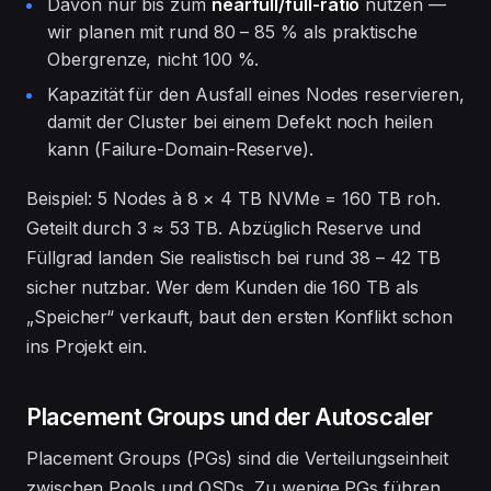
Davon nur bis zum
nearfull/full-ratio
nutzen —
wir planen mit rund 80 – 85 % als praktische
Obergrenze, nicht 100 %.
Kapazität für den Ausfall eines Nodes reservieren,
damit der Cluster bei einem Defekt noch heilen
kann (Failure-Domain-Reserve).
Beispiel: 5 Nodes à 8 × 4 TB NVMe = 160 TB roh.
Geteilt durch 3 ≈ 53 TB. Abzüglich Reserve und
Füllgrad landen Sie realistisch bei rund 38 – 42 TB
sicher nutzbar. Wer dem Kunden die 160 TB als
„Speicher“ verkauft, baut den ersten Konflikt schon
ins Projekt ein.
Placement Groups und der Autoscaler
Placement Groups (PGs) sind die Verteilungseinheit
zwischen Pools und OSDs. Zu wenige PGs führen