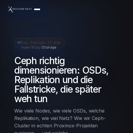
Blog
·
Storage
·
12 min
Home
/
Blog
/
Storage
Ceph richtig
dimensionieren: OSDs,
Replikation und die
Fallstricke, die später
weh tun
Wie viele Nodes, wie viele OSDs, welche
Replikation, wie viel Netz? Wie wir Ceph-
Cluster in echten Proxmox-Projekten